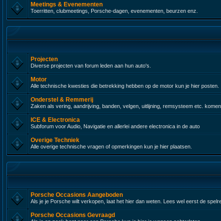
Meetings & Evenementen
Toerritten, clubmeetings, Porsche-dagen, evenementen, beurzen enz.
Projecten
Diverse projecten van forum leden aan hun auto's.
Motor
Alle technische kwesties die betrekking hebben op de motor kun je hier posten.
Onderstel & Remmerij
Zaken als vering, aandrijving, banden, velgen, uitlijning, remsysteem etc. komen
ICE & Electronica
Subforum voor Audio, Navigatie en allerlei andere electronica in de auto
Overige Techniek
Alle overige technische vragen of opmerkingen kun je hier plaatsen.
Porsche Occasions Aangeboden
Als je je Porsche wilt verkopen, laat het hier dan weten. Lees wel eerst de spelr
Porsche Occasions Gevraagd