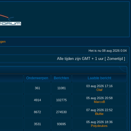
ggen
Het is nu 08 aug 2026 0:04
Alle tijden zijn GMT + 1 uur [ Zomertijd ]
Onderwerpen
Berichten
Laatste bericht
03 aug 2026 17:16
361
11081
Olaf
05 aug 2026 20:58
4914
102775
MarcoB
07 aug 2026 22:52
8672
274530
Bluftie
05 aug 2026 18:36
3531
93695
Polydeukes