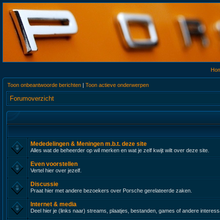
Ho
Toon onbeantwoorde berichten
|
Toon actieve onderwerpen
Forumoverzicht
Mededelingen & Meningen m.b.t. deze site
Alles wat de beheerder op wil merken en wat je zelf kwijt wilt over deze site.
Even voorstellen
Vertel hier over jezelf.
Discussie
Praat hier met andere bezoekers over Porsche gerelateerde zaken.
Internet & media
Deel hier je (links naar) streams, plaatjes, bestanden, games of andere interes