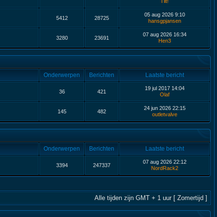
Tilt!
05 aug 2026 9:10
5412
28725
hansgpjansen
07 aug 2026 16:34
3280
23691
Hen3
Onderwerpen
Berichten
Laatste bericht
19 jul 2017 14:04
36
421
Olaf
24 jun 2026 22:15
145
482
outletvalve
Onderwerpen
Berichten
Laatste bericht
07 aug 2026 22:12
3394
247337
NordRack2
Alle tijden zijn GMT + 1 uur [ Zomertijd ]