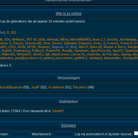
Aankomende evenementen
Wie is er online
 op de gebruikers die de laatste 15 minuten actief waren)
Bot]
,
R_911
PM
,
924
,
964hans
,
997 4S 2006
,
Airhead
,
Alfred
,
Alfred996MKII
,
Anne 2.7
,
ArchNL
,
Archiebald
,
anny S
,
DavyA
,
DennisvdB
,
Dick
,
Dinomi
,
Diplodett
,
Enguess
,
Evan_S
,
Francis
,
Frank K
,
Fr
oaRS
,
L5S1
,
MJW
,
MY00
,
Maarten
,
Majestic-12 [Bot]
,
MarcP
,
MarcoB
,
Marjon & Berry
,
Martij
,
Rob69
,
Rodenburg
,
RuBoxS
,
RubenR6
,
Ruudje
,
Sandman
,
SjorsPorsche
,
Sjuul72
,
Sparkpl
,
Willem56
,
Wimpie67
,
alvin01
,
bjft
,
bladerunner
,
carras70
,
csteenbe
,
de Fiscalist
,
dejong
,
disc
utletvalve
,
paul@archivice.nl
,
pieterd
,
porschenot
,
pp964c2
,
stefaand
,
thatonealex
,
thomas99
uikers
0
Verjaardagen
Boxy&Boraman
(53),
JuulP
(52),
m pieterse
(51),
Pacoloco
(48)
Statistieken
al leden
17064
| Ons nieuwste lid is
JohanH
Inloggen
naam:
Wachtwoord:
Log mij automatisch in bij ieder bezoek.