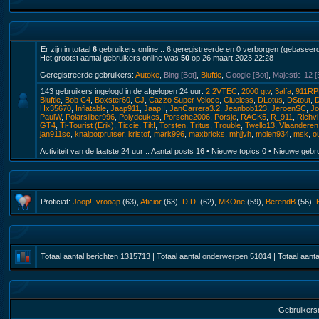
Er zijn in totaal
6
gebruikers online :: 6 geregistreerde en 0 verborgen (gebaseerd
Het grootst aantal gebruikers online was
50
op 26 maart 2023 22:28
Geregistreerde gebruikers:
Autoke
,
Bing [Bot]
,
Bluftie
,
Google [Bot]
,
Majestic-12 [
143 gebruikers ingelogd in de afgelopen 24 uur:
2.2VTEC
,
2000 gtv
,
3alfa
,
911R
Bluftie
,
Bob C4
,
Boxster60
,
CJ
,
Cazzo Super Veloce
,
Clueless
,
DLotus
,
DStout
,
D
Hx35670
,
Inflatable
,
Jaap911
,
JaapII
,
JanCarrera3.2
,
Jeanbob123
,
JeroenSC
,
J
PaulW
,
Polarsilber996
,
Polydeukes
,
Porsche2006
,
Porsje
,
RACK5
,
R_911
,
Richvl
GT4
,
Ti-Tourist (Erik)
,
Ticcie
,
Tilt!
,
Torsten
,
Tritus
,
Trouble
,
Twello13
,
Vlaanderen
jan911sc
,
knalpotprutser
,
kristof
,
mark996
,
maxbricks
,
mhjjvh
,
molen934
,
msk
,
o
Activiteit van de laatste 24 uur :: Aantal posts
16
• Nieuwe topics
0
• Nieuwe gebr
Proficiat:
Joop!
,
vrooap
(63),
Aficior
(63),
D.D.
(62),
MKOne
(59),
BerendB
(56),
Totaal aantal berichten
1315713
| Totaal aantal onderwerpen
51014
| Totaal aant
Gebruikers