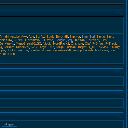
ArnoM
,
Autoke
,
AvH
,
Avo
,
BartW.
,
Basic
,
BerendB
,
Bimmer
,
Bing [Bot]
,
Binkie
,
Binko
,
ankBuitA
,
GS993
,
Geronimo78
,
Gizmo
,
Google [Bot]
,
Hans44
,
Hellraiser
,
Hen3
,
nGr
,
Meeks
,
MetalGreen911SC
,
Nicolò
,
NordRack2
,
Offshore
,
Olaf
,
P-Driver
,
P-Track
,
ug
,
Stiruam
,
Subdriver
,
SvB
,
Targa 1977
,
Targa Floriaan
,
Targa911_88
,
TaxMax
,
Thierry
iple
,
doctor porsche
,
domibal
,
dunnerudy
,
erwin996
,
ferry p
,
haroldv
,
hookmen
,
huut
,
3
,
turborob