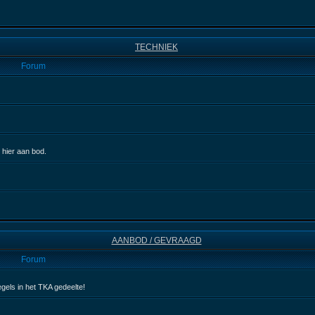
TECHNIEK
Forum
 hier aan bod.
AANBOD / GEVRAAGD
Forum
egels in het TKA gedeelte!