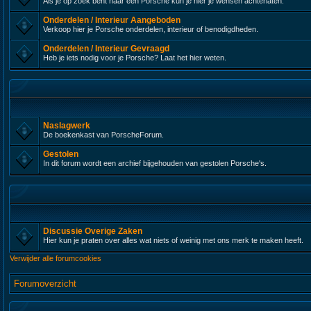
Als je op zoek bent naar een Porsche kun je hier je wensen achterlaten.
Onderdelen / Interieur Aangeboden
Verkoop hier je Porsche onderdelen, interieur of benodigdheden.
Onderdelen / Interieur Gevraagd
Heb je iets nodig voor je Porsche? Laat het hier weten.
Naslagwerk
De boekenkast van PorscheForum.
Gestolen
In dit forum wordt een archief bijgehouden van gestolen Porsche's.
Discussie Overige Zaken
Hier kun je praten over alles wat niets of weinig met ons merk te maken heeft.
Verwijder alle forumcookies
Forumoverzicht