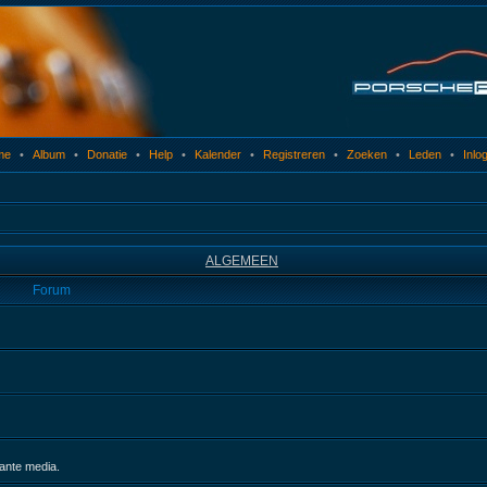
me
•
Album
•
Donatie
•
Help
•
Kalender
•
Registreren
•
Zoeken
•
Leden
•
Inlo
ALGEMEEN
Forum
sante media.