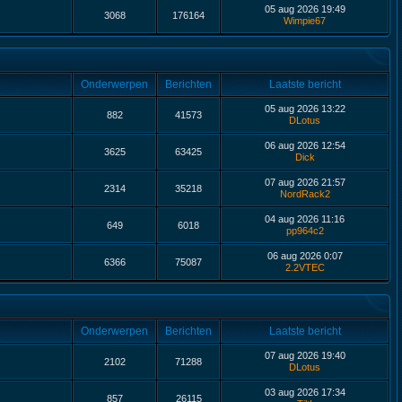
05 aug 2026 19:49
3068
176164
Wimpie67
Onderwerpen
Berichten
Laatste bericht
05 aug 2026 13:22
882
41573
DLotus
06 aug 2026 12:54
3625
63425
Dick
07 aug 2026 21:57
2314
35218
NordRack2
04 aug 2026 11:16
649
6018
pp964c2
06 aug 2026 0:07
6366
75087
2.2VTEC
Onderwerpen
Berichten
Laatste bericht
07 aug 2026 19:40
2102
71288
DLotus
03 aug 2026 17:34
857
26115