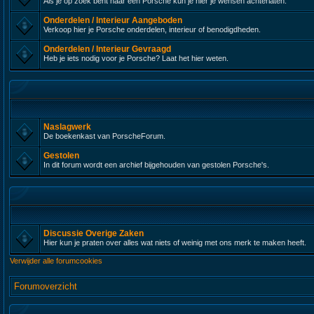
Als je op zoek bent naar een Porsche kun je hier je wensen achterlaten.
Onderdelen / Interieur Aangeboden
Verkoop hier je Porsche onderdelen, interieur of benodigdheden.
Onderdelen / Interieur Gevraagd
Heb je iets nodig voor je Porsche? Laat het hier weten.
Naslagwerk
De boekenkast van PorscheForum.
Gestolen
In dit forum wordt een archief bijgehouden van gestolen Porsche's.
Discussie Overige Zaken
Hier kun je praten over alles wat niets of weinig met ons merk te maken heeft.
Verwijder alle forumcookies
Forumoverzicht