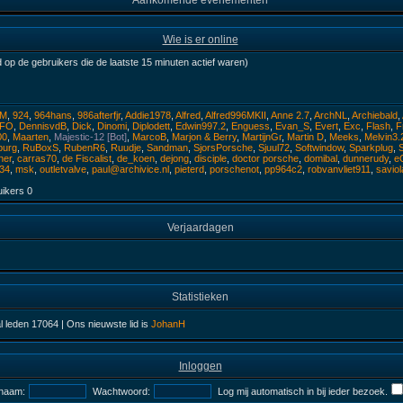
Aankomende evenementen
Wie is er online
 op de gebruikers die de laatste 15 minuten actief waren)
PM
,
924
,
964hans
,
986afterfjr
,
Addie1978
,
Alfred
,
Alfred996MKII
,
Anne 2.7
,
ArchNL
,
Archiebald
,
sFO
,
DennisvdB
,
Dick
,
Dinomi
,
Diplodett
,
Edwin997.2
,
Enguess
,
Evan_S
,
Evert
,
Exc
,
Flash
,
F
00
,
Maarten
,
Majestic-12 [Bot]
,
MarcoB
,
Marjon & Berry
,
MartijnGr
,
Martin D
,
Meeks
,
Melvin3.
burg
,
RuBoxS
,
RubenR6
,
Ruudje
,
Sandman
,
SjorsPorsche
,
Sjuul72
,
Softwindow
,
Sparkplug
,
ner
,
carras70
,
de Fiscalist
,
de_koen
,
dejong
,
disciple
,
doctor porsche
,
domibal
,
dunnerudy
,
e
34
,
msk
,
outletvalve
,
paul@archivice.nl
,
pieterd
,
porschenot
,
pp964c2
,
robvanvliet911
,
saviol
uikers
0
Verjaardagen
Statistieken
al leden
17064
| Ons nieuwste lid is
JohanH
Inloggen
naam:
Wachtwoord:
Log mij automatisch in bij ieder bezoek.