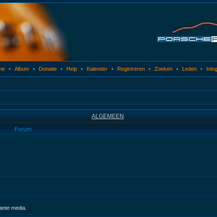
me
•
Album
•
Donatie
•
Help
•
Kalender
•
Registreren
•
Zoeken
•
Leden
•
Inlo
ALGEMEEN
Forum
sante media.