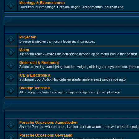
Meetings & Evenementen
Toerritten, clubmeetings, Porsche-dagen, evenementen, beurzen enz.
Projecten
Diverse projecten van forum leden aan hun auto's.
Motor
Alle technische kwesties die betrekking hebben op de motor kun je hier posten.
Onderstel & Remmerij
Zaken als vering, aandrijving, banden, velgen, uitlijning, remsysteem etc. komen
ICE & Electronica
Subforum voor Audio, Navigatie en allerlei andere electronica in de auto
Overige Techniek
Alle overige technische vragen of opmerkingen kun je hier plaatsen.
Porsche Occasions Aangeboden
Als je je Porsche wilt verkopen, laat het hier dan weten. Lees wel eerst de spelr
Porsche Occasions Gevraagd