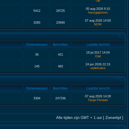
Tilt!
05 aug 2026 9:10
5412
28725
hansgpjansen
07 aug 2026 14:50
3280
23690
MJW
Onderwerpen
Berichten
Laatste bericht
19 jul 2017 14:04
36
421
Olaf
24 jun 2026 22:15
145
482
outletvalve
Onderwerpen
Berichten
Laatste bericht
07 aug 2026 14:28
3394
247336
Targa Floriaan
Alle tijden zijn GMT + 1 uur [ Zomertijd ]