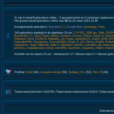
Er zijn in totaal
5
gebruikers online :: 5 geregistreerde en 0 verborgen (gebaseerd
Het grootst aantal gebruikers online was
50
op 26 maart 2023 22:28
Geregistreerde gebruikers:
Bing [Bot]
,
CJ
,
Google [Bot]
,
Sparkplug
,
Tritus
148 gebruikers ingelogd in de afgelopen 24 uur:
2.2VTEC
,
2000 gtv
,
3alfa
,
911R
Boxster60
,
CJ
,
Cazzo Super Veloce
,
Clueless
,
DLotus
,
DStout
,
Danny S
,
Denni
Hellraiser
,
Hen3
,
Hx35670
,
Inflatable
,
Jan Targa
,
Jeanbob123
,
JoaRS
,
MJW
,
MY
Polarsilber996
,
Polydeukes
,
Porsche2006
,
Porsje
,
R_911
,
Richvl
,
Rob69
,
Roden
Vlaanderen
,
Vogel
,
Willem56
,
Willie71
,
Wimpie67
,
alvin01
,
anton964
,
bjft
,
bladerun
jan911sc
,
knalpotprutser
,
kristof
,
mark996
,
maxbricks
,
meganiek
,
mhjjvh
,
molen9
Activiteit van de laatste 24 uur :: Aantal posts
17
• Nieuwe topics
0
• Nieuwe gebr
Proficiat:
HanB
(64),
computercottage
(56),
Stuttgart_Eck
(52),
Piter_W
(46)
Totaal aantal berichten
1315706
| Totaal aantal onderwerpen
51014
| Totaal aant
Gebruikers