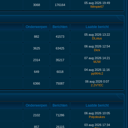
05 aug 2026 19:49
3068
176164
Wimpie67
Onderwerpen
Berichten
Laatste bericht
05 aug 2026 13:22
882
41573
DLotus
06 aug 2026 12:54
3625
63425
Dick
07 aug 2026 14:21
2314
35217
MJW
04 aug 2026 11:16
649
6018
pp964c2
06 aug 2026 0:07
6366
75087
2.2VTEC
Onderwerpen
Berichten
Laatste bericht
06 aug 2026 10:05
2102
71286
Polydeukes
03 aug 2026 17:34
857
26115