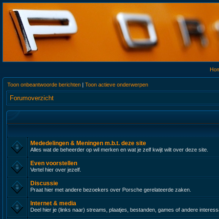
Ho
Toon onbeantwoorde berichten
|
Toon actieve onderwerpen
Forumoverzicht
Mededelingen & Meningen m.b.t. deze site
Alles wat de beheerder op wil merken en wat je zelf kwijt wilt over deze site.
Even voorstellen
Vertel hier over jezelf.
Discussie
Praat hier met andere bezoekers over Porsche gerelateerde zaken.
Internet & media
Deel hier je (links naar) streams, plaatjes, bestanden, games of andere interes