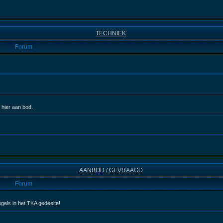
TECHNIEK
Forum
 hier aan bod.
AANBOD / GEVRAAGD
Forum
egels in het TKA gedeelte!