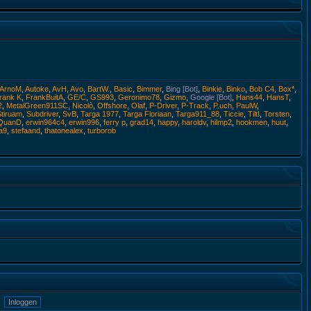
ArnoM
,
Autoke
,
AvH
,
Avo
,
BartW.
,
Basic
,
Bimmer
,
Bing [Bot]
,
Binkie
,
Binko
,
Bob C4
,
Box*
,
rank K
,
FrankBuitA
,
GE/C
,
GS993
,
Geronimo78
,
Gizmo
,
Google [Bot]
,
Hans44
,
HansT
,
2
,
MetalGreen911SC
,
Nicolò
,
Offshore
,
Olaf
,
P-Driver
,
P-Track
,
P.uch
,
PaulW
,
Stiruam
,
Subdriver
,
SvB
,
Targa 1977
,
Targa Floriaan
,
Targa911_88
,
Ticcie
,
Tilt!
,
Torsten
,
QuanD
,
erwin964c4
,
erwin996
,
ferry p
,
grad14
,
happy
,
haroldv
,
hilmp2
,
hookmen
,
huut
,
a9
,
stefaand
,
thatonealex
,
turborob