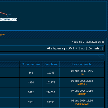
ggen
Het is nu 07 aug 2026 15:35
Alle tijden zijn GMT + 1 uur [ Zomertijd ]
Onderwerpen
Berichten
Laatste bericht
03 aug 2026 17:16
361
11081
Olaf
05 aug 2026 20:58
4914
102775
MarcoB
07 aug 2026 14:55
8672
274528
Stiruam
05 aug 2026 18:36
3531
93695
Polydeukes