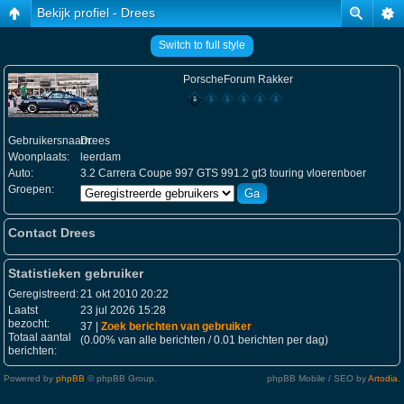
Bekijk profiel - Drees
Switch to full style
PorscheForum Rakker
Gebruikersnaam:
Drees
Woonplaats:
leerdam
Auto:
3.2 Carrera Coupe 997 GTS 991.2 gt3 touring vloerenboer
Groepen:
Contact Drees
Statistieken gebruiker
Geregistreerd:
21 okt 2010 20:22
Laatst
23 jul 2026 15:28
bezocht:
37 |
Zoek berichten van gebruiker
Totaal aantal
(0.00% van alle berichten / 0.01 berichten per dag)
berichten:
Powered by
phpBB
© phpBB Group.
phpBB Mobile / SEO by
Artodia
.