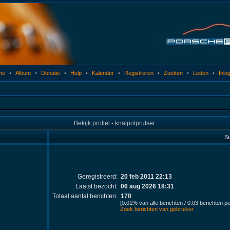
me
•
Album
•
Donatie
•
Help
•
Kalender
•
Registreren
•
Zoeken
•
Leden
•
Inlo
Bekijk profiel - knalpotprutser
St
Geregistreerd:
20 feb 2011 22:13
Laatst bezocht:
06 aug 2026 18:31
Totaal aantal berichten:
170
[0.01% van alle berichten / 0.03 berichten p
Zoek berichten van gebruiker