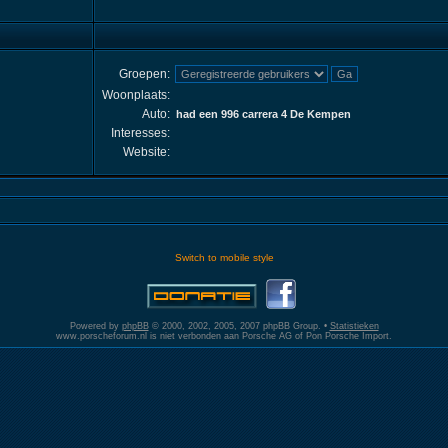
Groepen:
Woonplaats:
Auto:
had een 996 carrera 4 De Kempen
Interesses:
Website:
Switch to mobile style
Powered by
phpBB
© 2000, 2002, 2005, 2007 phpBB Group. •
Statistieken
www.porscheforum.nl is niet verbonden aan Porsche AG of Pon Porsche Import.