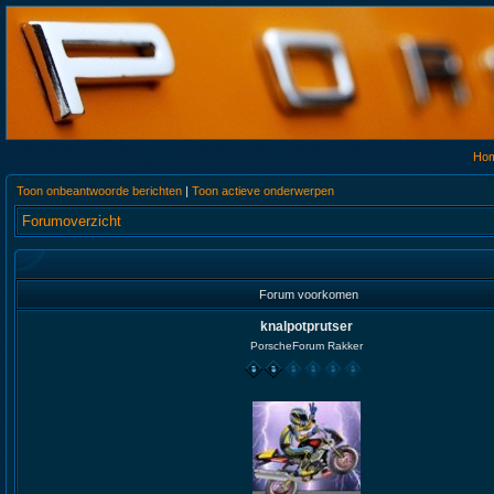
Ho
Toon onbeantwoorde berichten
|
Toon actieve onderwerpen
Forumoverzicht
Forum voorkomen
knalpotprutser
PorscheForum Rakker