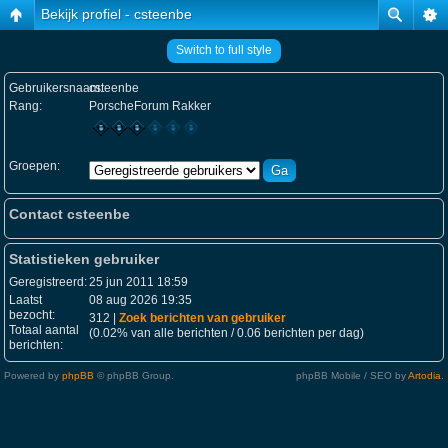
Bekijk profiel - csteenbe
Switch to full style
Gebruikersnaam:
csteenbe
Rang:
PorscheForum Rakker
Groepen:
Contact csteenbe
Statistieken gebruiker
Geregistreerd:
25 jun 2011 18:59
Laatst
08 aug 2026 19:35
bezocht:
312 |
Zoek berichten van gebruiker
Totaal aantal
(0.02% van alle berichten / 0.06 berichten per dag)
berichten:
Powered by
phpBB
© phpBB Group.
phpBB Mobile / SEO by
Artodia
.