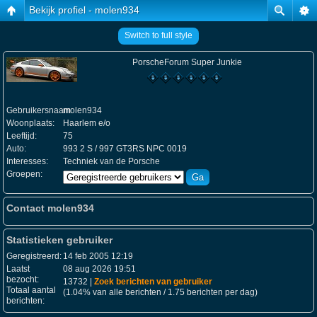
Bekijk profiel - molen934
Switch to full style
PorscheForum Super Junkie
Gebruikersnaam:
molen934
Woonplaats:
Haarlem e/o
Leeftijd:
75
Auto:
993 2 S / 997 GT3RS NPC 0019
Interesses:
Techniek van de Porsche
Groepen:
Contact molen934
Statistieken gebruiker
Geregistreerd:
14 feb 2005 12:19
Laatst
08 aug 2026 19:51
bezocht:
13732 |
Zoek berichten van gebruiker
Totaal aantal
(1.04% van alle berichten / 1.75 berichten per dag)
berichten: