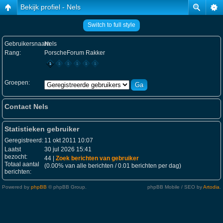
Bekijk profiel - Nels
Switch to full style
Gebruikersnaam:
Nels
Rang:
PorscheForum Rakker
Groepen:
Contact Nels
Statistieken gebruiker
Geregistreerd:
11 okt 2011 10:07
Laatst
30 jul 2026 15:41
bezocht:
44 |
Zoek berichten van gebruiker
Totaal aantal
(0.00% van alle berichten / 0.01 berichten per dag)
berichten:
Powered by
phpBB
© phpBB Group.
phpBB Mobile / SEO by
Artodia
.