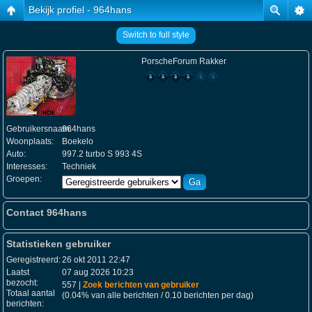
Bekijk profiel - 964hans
Switch to full style
PorscheForum Rakker
Gebruikersnaam:
964hans
Woonplaats:
Boekelo
Auto:
997.2 turbo S 993 4S
Interesses:
Techniek
Groepen:
Contact 964hans
Statistieken gebruiker
Geregistreerd:
26 okt 2011 22:47
Laatst
07 aug 2026 10:23
bezocht:
557 |
Zoek berichten van gebruiker
Totaal aantal
(0.04% van alle berichten / 0.10 berichten per dag)
berichten: