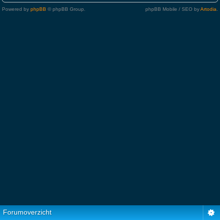
Powered by
phpBB
© phpBB Group.
phpBB Mobile / SEO by
Artodia
.
Forumoverzicht