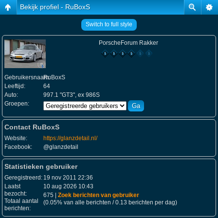
Bekijk profiel - RuBoxS
Switch to full style
PorscheForum Rakker
Gebruikersnaam:
RuBoxS
Leeftijd:
64
Auto:
997.1 "GT3", ex 986S
Groepen:
Contact RuBoxS
Website:
https://glanzdetail.nl/
Facebook:
@glanzdetail
Statistieken gebruiker
Geregistreerd:
19 nov 2011 22:36
Laatst
10 aug 2026 10:43
bezocht:
675 |
Zoek berichten van gebruiker
Totaal aantal
(0.05% van alle berichten / 0.13 berichten per dag)
berichten: