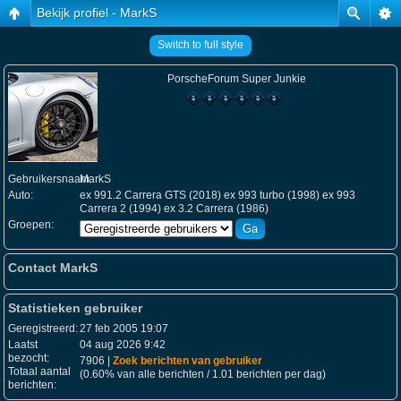
Bekijk profiel - MarkS
Switch to full style
PorscheForum Super Junkie
Gebruikersnaam:
MarkS
Auto:
ex 991.2 Carrera GTS (2018) ex 993 turbo (1998) ex 993
Carrera 2 (1994) ex 3.2 Carrera (1986)
Groepen:
Contact MarkS
Statistieken gebruiker
Geregistreerd:
27 feb 2005 19:07
Laatst
04 aug 2026 9:42
bezocht:
7906 |
Zoek berichten van gebruiker
Totaal aantal
(0.60% van alle berichten / 1.01 berichten per dag)
berichten: