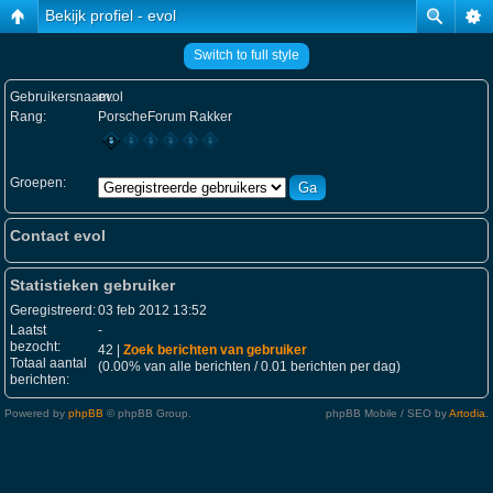
Bekijk profiel - evol
Switch to full style
Gebruikersnaam:
evol
Rang:
PorscheForum Rakker
Groepen:
Contact evol
Statistieken gebruiker
Geregistreerd:
03 feb 2012 13:52
Laatst
-
bezocht:
42 |
Zoek berichten van gebruiker
Totaal aantal
(0.00% van alle berichten / 0.01 berichten per dag)
berichten:
Powered by
phpBB
© phpBB Group.
phpBB Mobile / SEO by
Artodia
.