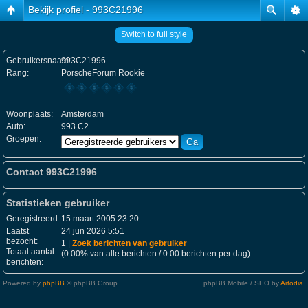
Bekijk profiel - 993C21996
Switch to full style
Gebruikersnaam:
993C21996
Rang:
PorscheForum Rookie
Woonplaats:
Amsterdam
Auto:
993 C2
Groepen:
Contact 993C21996
Statistieken gebruiker
Geregistreerd:
15 maart 2005 23:20
Laatst
24 jun 2026 5:51
bezocht:
1 |
Zoek berichten van gebruiker
Totaal aantal
(0.00% van alle berichten / 0.00 berichten per dag)
berichten:
Powered by
phpBB
© phpBB Group.
phpBB Mobile / SEO by
Artodia
.