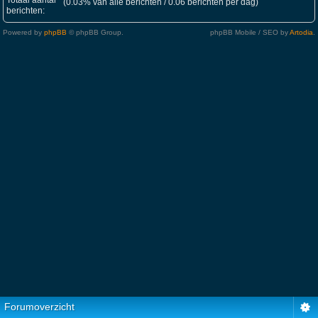
Totaal aantal
(0.03% van alle berichten / 0.06 berichten per dag)
berichten:
Powered by
phpBB
© phpBB Group.
phpBB Mobile / SEO by
Artodia
.
Forumoverzicht