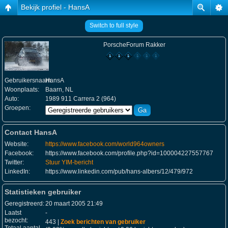
Bekijk profiel - HansA
Switch to full style
PorscheForum Rakker
Gebruikersnaam:
HansA
Woonplaats:
Baarn, NL
Auto:
1989 911 Carrera 2 (964)
Groepen:
Contact HansA
Website:
https://www.facebook.com/world964owners
Facebook:
https://www.facebook.com/profile.php?id=100004227557767
Twitter:
Stuur YIM-bericht
LinkedIn:
https://www.linkedin.com/pub/hans-albers/12/479/972
Statistieken gebruiker
Geregistreerd:
20 maart 2005 21:49
Laatst
-
bezocht:
443 |
Zoek berichten van gebruiker