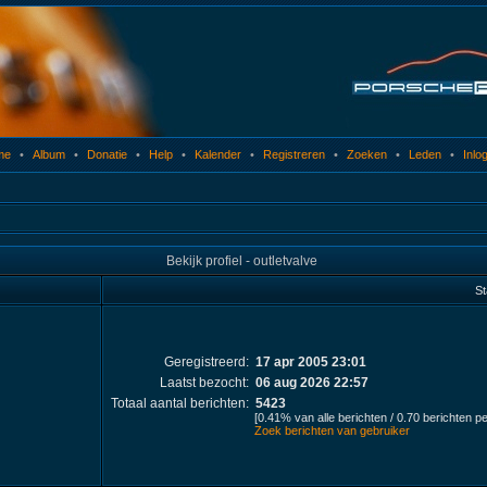
me
•
Album
•
Donatie
•
Help
•
Kalender
•
Registreren
•
Zoeken
•
Leden
•
Inlo
Bekijk profiel - outletvalve
St
Geregistreerd:
17 apr 2005 23:01
Laatst bezocht:
06 aug 2026 22:57
Totaal aantal berichten:
5423
[0.41% van alle berichten / 0.70 berichten p
Zoek berichten van gebruiker