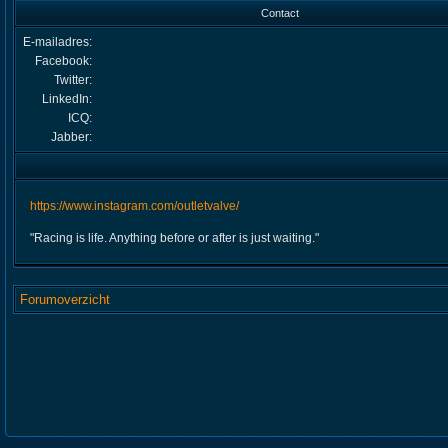
Contact
E-mailadres:
Facebook:
Twitter:
LinkedIn:
ICQ:
Jabber:
https://www.instagram.com/outletvalve/
"Racing is life. Anything before or after is just waiting."
Forumoverzicht