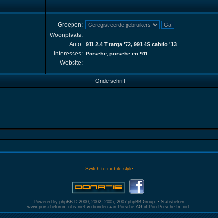
Groepen:
Woonplaats:
Auto:
911 2.4 T targa '72, 991 4S cabrio '13
Interesses:
Porsche, porsche en 911
Website:
Onderschrift
Switch to mobile style
Powered by
phpBB
© 2000, 2002, 2005, 2007 phpBB Group. •
Statistieken
www.porscheforum.nl is niet verbonden aan Porsche AG of Pon Porsche Import.