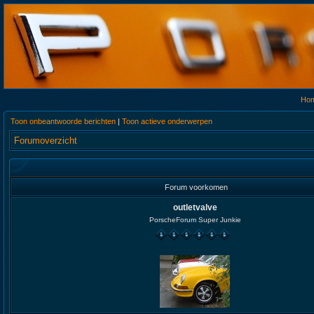
Ho
Toon onbeantwoorde berichten
|
Toon actieve onderwerpen
Forumoverzicht
Forum voorkomen
outletvalve
PorscheForum Super Junkie