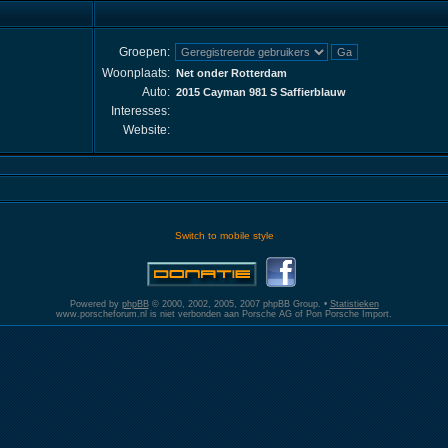
Groepen:
Woonplaats:
Net onder Rotterdam
Auto:
2015 Cayman 981 S Saffierblauw
Interesses:
Website:
Switch to mobile style
Powered by
phpBB
© 2000, 2002, 2005, 2007 phpBB Group. •
Statistieken
www.porscheforum.nl is niet verbonden aan Porsche AG of Pon Porsche Import.