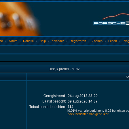
me
•
Album
•
Donatie
•
Help
•
Kalender
•
Registreren
•
Zoeken
•
Leden
•
Inlo
Bekijk profiel - MJW
St
Geregistreerd:
04 aug 2013 23:20
Laatst bezocht:
09 aug 2026 14:37
Totaal aantal berichten:
114
[0.01% van alle berichten / 0.02 berichten p
Zoek berichten van gebruiker