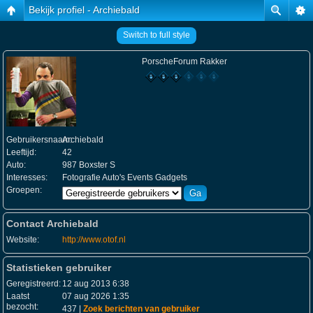
Bekijk profiel - Archiebald
Switch to full style
PorscheForum Rakker
Gebruikersnaam:
Archiebald
Leeftijd:
42
Auto:
987 Boxster S
Interesses:
Fotografie Auto's Events Gadgets
Groepen:
Contact Archiebald
Website:
http://www.otof.nl
Statistieken gebruiker
Geregistreerd:
12 aug 2013 6:38
Laatst
07 aug 2026 1:35
bezocht:
437 |
Zoek berichten van gebruiker