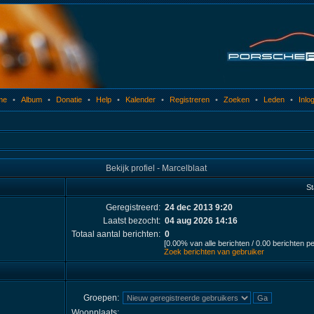
me
•
Album
•
Donatie
•
Help
•
Kalender
•
Registreren
•
Zoeken
•
Leden
•
Inlo
Bekijk profiel - Marcelblaat
St
Geregistreerd:
24 dec 2013 9:20
Laatst bezocht:
04 aug 2026 14:16
Totaal aantal berichten:
0
[0.00% van alle berichten / 0.00 berichten p
Zoek berichten van gebruiker
Groepen:
Woonplaats: