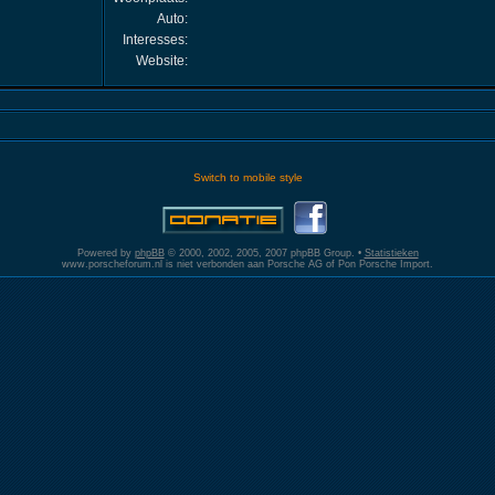
Auto:
Interesses:
Website:
Switch to mobile style
Powered by
phpBB
© 2000, 2002, 2005, 2007 phpBB Group. •
Statistieken
www.porscheforum.nl is niet verbonden aan Porsche AG of Pon Porsche Import.