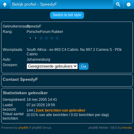
Bekijk profiel - SpeedyF
Switch to full style
Gebruikersnaam:
SpeedyF
Rang:
PorscheForum Rakker
Woonplaats:
South Africa - ex-993 C4 Cabrio. Nu 997.2 Carrera S - PDk
Cabrio
Auto:
Johannesburg
Groepen:
Contact SpeedyF
Statistieken gebruiker
Geregistreerd:
18 mei 2005 14:41
Laatst
07 jul 2026 19:59
bezocht:
144 |
Zoek berichten van gebruiker
Totaal aantal
(0.01% van alle berichten / 0.02 berichten per dag)
berichten:
Powered by
phpBB
© phpBB Group.
phpBB Mobile / SEO by
Artodia
.