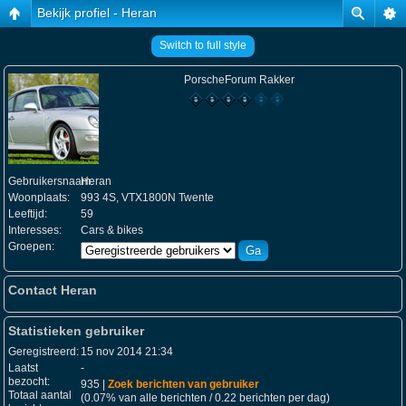
Bekijk profiel - Heran
Switch to full style
PorscheForum Rakker
Gebruikersnaam:
Heran
Woonplaats:
993 4S, VTX1800N Twente
Leeftijd:
59
Interesses:
Cars & bikes
Groepen:
Contact Heran
Statistieken gebruiker
Geregistreerd:
15 nov 2014 21:34
Laatst
-
bezocht:
935 |
Zoek berichten van gebruiker
Totaal aantal
(0.07% van alle berichten / 0.22 berichten per dag)