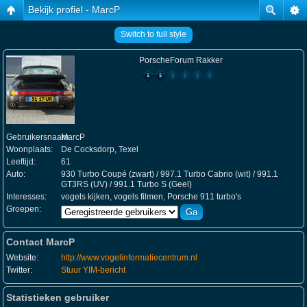
Bekijk profiel - MarcP
Switch to full style
PorscheForum Rakker
Gebruikersnaam:
MarcP
Woonplaats:
De Cocksdorp, Texel
Leeftijd:
61
Auto:
930 Turbo Coupé (zwart) / 997.1 Turbo Cabrio (wit) / 991.1
GT3RS (UV) / 991.1 Turbo S (Geel)
Interesses:
vogels kijken, vogels filmen, Porsche 911 turbo's
Groepen:
Contact MarcP
Website:
http://www.vogelinformatiecentrum.nl
Twitter:
Stuur YIM-bericht
Statistieken gebruiker