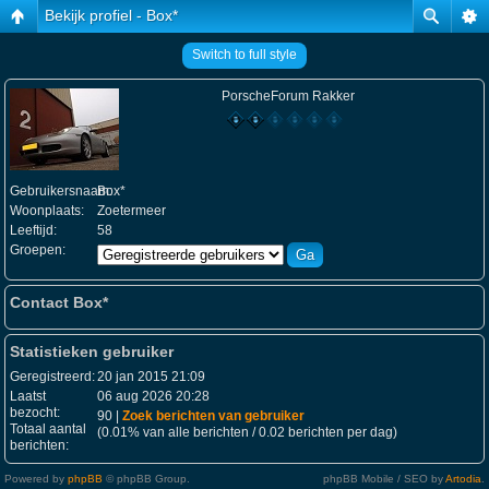
Bekijk profiel - Box*
Switch to full style
PorscheForum Rakker
Gebruikersnaam:
Box*
Woonplaats:
Zoetermeer
Leeftijd:
58
Groepen:
Contact Box*
Statistieken gebruiker
Geregistreerd:
20 jan 2015 21:09
Laatst
06 aug 2026 20:28
bezocht:
90 |
Zoek berichten van gebruiker
Totaal aantal
(0.01% van alle berichten / 0.02 berichten per dag)
berichten:
Powered by
phpBB
© phpBB Group.
phpBB Mobile / SEO by
Artodia
.