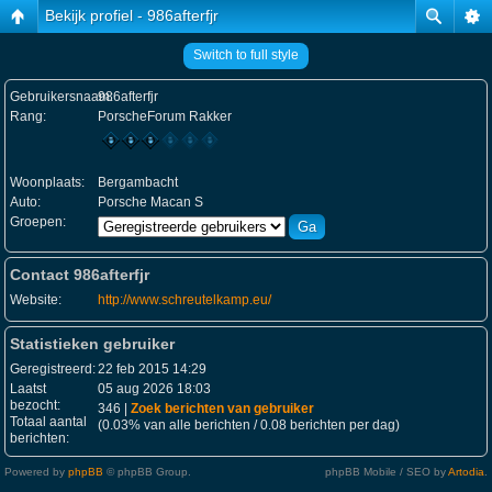
Bekijk profiel - 986afterfjr
Switch to full style
Gebruikersnaam:
986afterfjr
Rang:
PorscheForum Rakker
Woonplaats:
Bergambacht
Auto:
Porsche Macan S
Groepen:
Contact 986afterfjr
Website:
http://www.schreutelkamp.eu/
Statistieken gebruiker
Geregistreerd:
22 feb 2015 14:29
Laatst
05 aug 2026 18:03
bezocht:
346 |
Zoek berichten van gebruiker
Totaal aantal
(0.03% van alle berichten / 0.08 berichten per dag)
berichten:
Powered by
phpBB
© phpBB Group.
phpBB Mobile / SEO by
Artodia
.