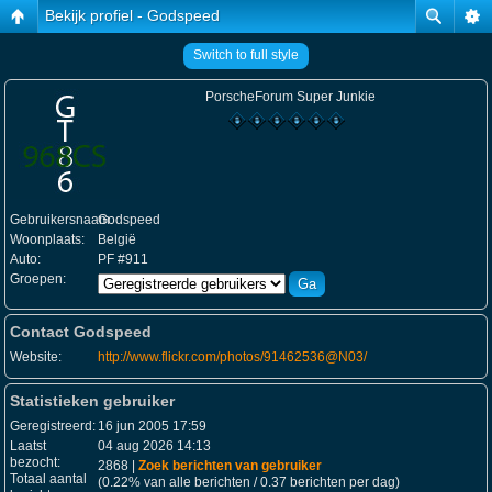
Bekijk profiel - Godspeed
Switch to full style
PorscheForum Super Junkie
Gebruikersnaam:
Godspeed
Woonplaats:
België
Auto:
PF #911
Groepen:
Contact Godspeed
Website:
http://www.flickr.com/photos/91462536@N03/
Statistieken gebruiker
Geregistreerd:
16 jun 2005 17:59
Laatst
04 aug 2026 14:13
bezocht:
2868 |
Zoek berichten van gebruiker
Totaal aantal
(0.22% van alle berichten / 0.37 berichten per dag)