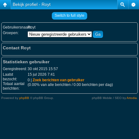
Bekijk profiel - Royt
Switch to full style
Gebruikersnaam:
Royt
Groepen:
Contact Royt
Statistieken gebruiker
Geregistreerd:
30 okt 2015 15:57
Laatst
15 jul 2026 7:41
bezocht:
0 |
Zoek berichten van gebruiker
Totaal aantal
(0.00% van alle berichten / 0.00 berichten per dag)
berichten:
Powered by
phpBB
© phpBB Group.
phpBB Mobile / SEO by
Artodia
.