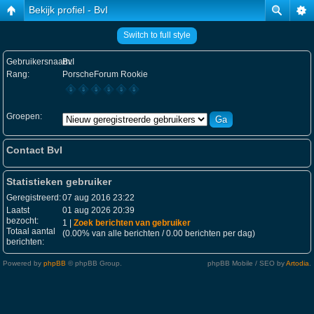
Bekijk profiel - BvI
Switch to full style
Gebruikersnaam:
BvI
Rang:
PorscheForum Rookie
Groepen:
Contact BvI
Statistieken gebruiker
Geregistreerd:
07 aug 2016 23:22
Laatst
01 aug 2026 20:39
bezocht:
1 |
Zoek berichten van gebruiker
Totaal aantal
(0.00% van alle berichten / 0.00 berichten per dag)
berichten:
Powered by
phpBB
© phpBB Group.
phpBB Mobile / SEO by
Artodia
.