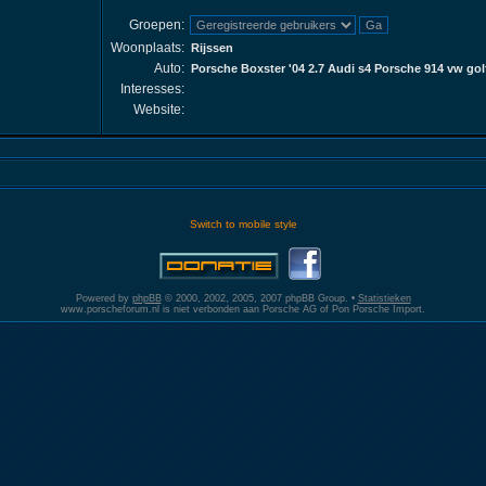
Groepen:
Woonplaats:
Rijssen
Auto:
Porsche Boxster '04 2.7 Audi s4 Porsche 914 vw golf
Interesses:
Website:
Switch to mobile style
Powered by
phpBB
© 2000, 2002, 2005, 2007 phpBB Group. •
Statistieken
www.porscheforum.nl is niet verbonden aan Porsche AG of Pon Porsche Import.