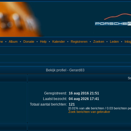
me
•
Album
•
Donatie
•
Help
•
Kalender
•
Registreren
•
Zoeken
•
Leden
•
Inlo
Bekijk profiel - Gerard83
St
Geregistreerd:
16 aug 2016 21:51
Laatst bezocht:
04 aug 2026 17:41
Totaal aantal berichten:
121
[0.01% van alle berichten / 0.03 berichten p
Zoek berichten van gebruiker