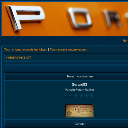
Ho
Toon onbeantwoorde berichten
|
Toon actieve onderwerpen
Forumoverzicht
Forum voorkomen
Gerard83
PorscheForum Rakker
Contact