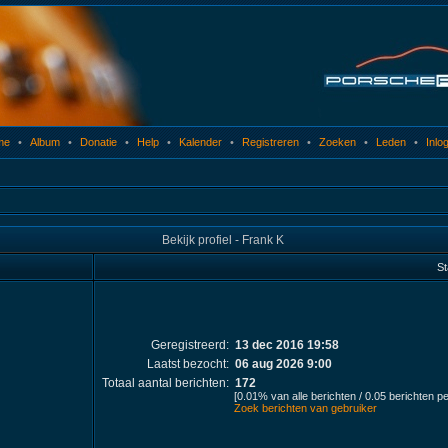
me
•
Album
•
Donatie
•
Help
•
Kalender
•
Registreren
•
Zoeken
•
Leden
•
Inlo
Bekijk profiel - Frank K
St
Geregistreerd:
13 dec 2016 19:58
Laatst bezocht:
06 aug 2026 9:00
Totaal aantal berichten:
172
[0.01% van alle berichten / 0.05 berichten p
Zoek berichten van gebruiker