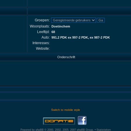
Groepen:
Woonplaats:
Doetinchem
Leeftijd:
68
Auto:
991.2 PDK ex 997-2 PDK, ex 987-2 PDK
Interesses:
Website:
Onderschrift
Switch to mobile style
Powered by
phpBB
© 2000, 2002, 2005, 2007 phpBB Group. •
Statistieken