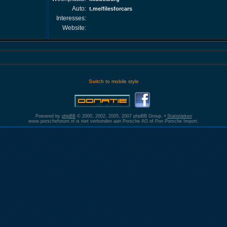
Auto:
t.me/filesforcars
Interesses:
Website:
Switch to mobile style
Powered by
phpBB
© 2000, 2002, 2005, 2007 phpBB Group. •
Statistieken
www.porscheforum.nl is niet verbonden aan Porsche AG of Pon Porsche Import.