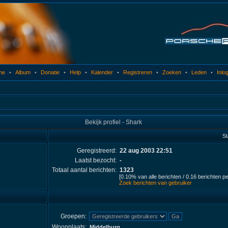
me
•
Album
•
Donatie
•
Help
•
Kalender
•
Registreren
•
Zoeken
•
Leden
•
Inlo
Bekijk profiel - Shark
St
Geregistreerd:
22 aug 2003 22:51
Laatst bezocht:
-
Totaal aantal berichten:
1323
[0.10% van alle berichten / 0.16 berichten p
Zoek berichten van gebruiker
Groepen:
Woonplaats:
Middelburg