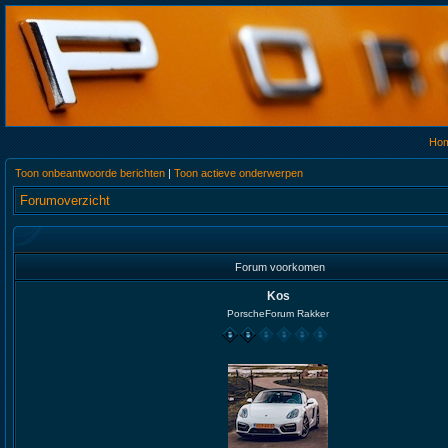
Ho
Toon onbeantwoorde berichten
|
Toon actieve onderwerpen
Forumoverzicht
Forum voorkomen
Kos
PorscheForum Rakker