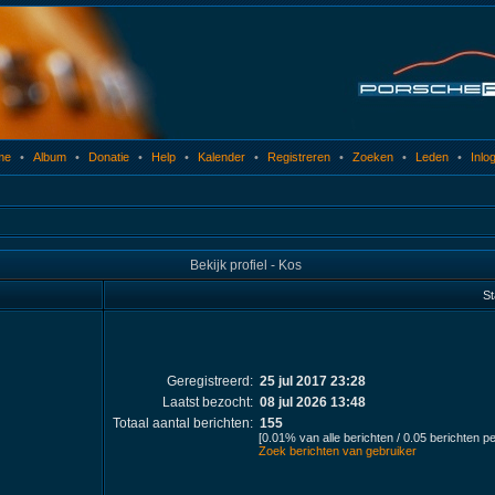
me
•
Album
•
Donatie
•
Help
•
Kalender
•
Registreren
•
Zoeken
•
Leden
•
Inlo
Bekijk profiel - Kos
St
Geregistreerd:
25 jul 2017 23:28
Laatst bezocht:
08 jul 2026 13:48
Totaal aantal berichten:
155
[0.01% van alle berichten / 0.05 berichten p
Zoek berichten van gebruiker