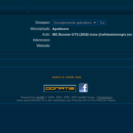
Groepen:
Woonplaats:
Apeldoorn
Auto:
981 Boxster GTS (2016) insta @whiteminiongts (ex 9
Interesses:
Website:
Switch to mobile style
Powered by
phpBB
© 2000, 2002, 2005, 2007 phpBB Group. •
Statistieken
www.porscheforum.nl is niet verbonden aan Porsche AG of Pon Porsche Import.