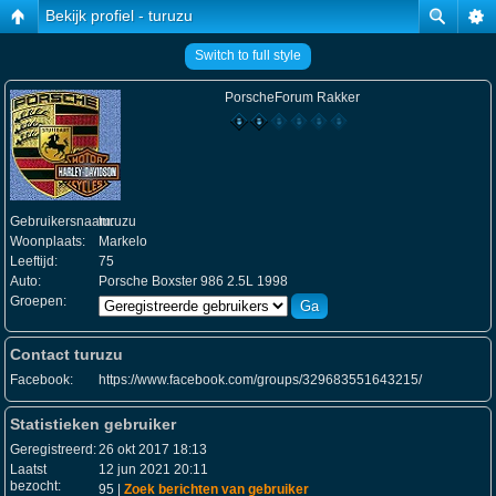
Bekijk profiel - turuzu
Switch to full style
PorscheForum Rakker
Gebruikersnaam:
turuzu
Woonplaats:
Markelo
Leeftijd:
75
Auto:
Porsche Boxster 986 2.5L 1998
Groepen:
Contact turuzu
Facebook:
https://www.facebook.com/groups/329683551643215/
Statistieken gebruiker
Geregistreerd:
26 okt 2017 18:13
Laatst
12 jun 2021 20:11
bezocht:
95 |
Zoek berichten van gebruiker