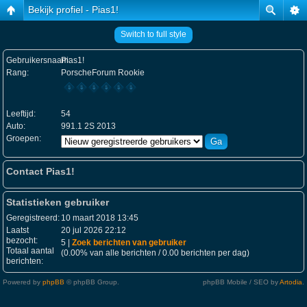
Bekijk profiel - Pias1!
Switch to full style
Gebruikersnaam:
Pias1!
Rang:
PorscheForum Rookie
Leeftijd:
54
Auto:
991.1 2S 2013
Groepen:
Contact Pias1!
Statistieken gebruiker
Geregistreerd:
10 maart 2018 13:45
Laatst
20 jul 2026 22:12
bezocht:
5 |
Zoek berichten van gebruiker
Totaal aantal
(0.00% van alle berichten / 0.00 berichten per dag)
berichten:
Powered by
phpBB
© phpBB Group.
phpBB Mobile / SEO by
Artodia
.