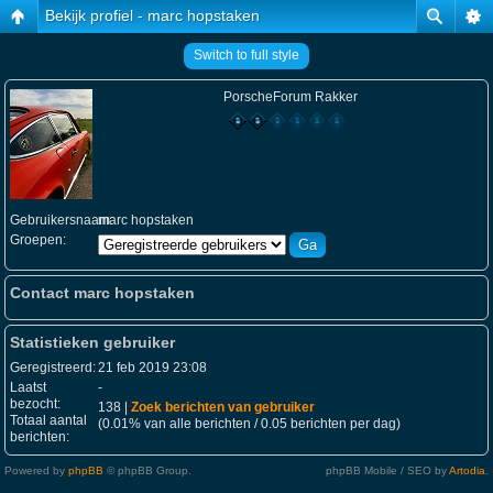
Bekijk profiel - marc hopstaken
Switch to full style
PorscheForum Rakker
Gebruikersnaam:
marc hopstaken
Groepen:
Contact marc hopstaken
Statistieken gebruiker
Geregistreerd:
21 feb 2019 23:08
Laatst
-
bezocht:
138 |
Zoek berichten van gebruiker
Totaal aantal
(0.01% van alle berichten / 0.05 berichten per dag)
berichten:
Powered by
phpBB
© phpBB Group.
phpBB Mobile / SEO by
Artodia
.