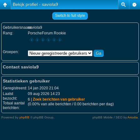
Bekijk profiel - saviola9
Switch to full style
Gebruikersnaam:
saviola9
Rang:
PorscheForum Rookie
Groepen:
Contact saviola9
Statistieken gebruiker
Geregistreerd:
14 jan 2020 21:04
Laatst
09 aug 2026 14:23
bezocht:
6 |
Zoek berichten van gebruiker
Totaal aantal
(0.00% van alle berichten / 0.00 berichten per dag)
berichten:
Powered by
phpBB
© phpBB Group.
phpBB Mobile / SEO by
Artodia
.