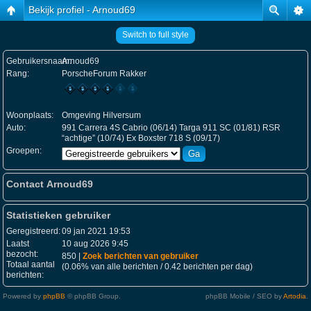
Bekijk profiel - Arnoud69
Switch to full style
Gebruikersnaam:
Arnoud69
Rang:
PorscheForum Rakker
Woonplaats:
Omgeving Hilversum
Auto:
991 Carrera 4S Cabrio (06/14) Targa 911 SC (01/81) RSR
“achtige” (10/74) Ex Boxster 718 S (09/17)
Groepen:
Contact Arnoud69
Statistieken gebruiker
Geregistreerd:
09 jan 2021 19:53
Laatst
10 aug 2026 9:45
bezocht:
850 |
Zoek berichten van gebruiker
Totaal aantal
(0.06% van alle berichten / 0.42 berichten per dag)
berichten:
Powered by
phpBB
© phpBB Group.
phpBB Mobile / SEO by
Artodia
.