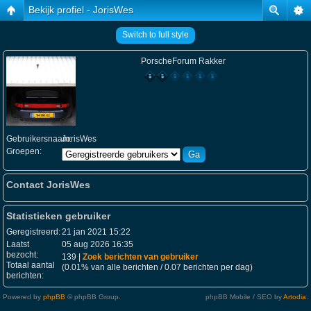
Bekijk profiel - JorisWes
Switch to full style
PorscheForum Rakker
Gebruikersnaam:
JorisWes
Groepen:
Contact JorisWes
Statistieken gebruiker
Geregistreerd:
21 jan 2021 15:22
Laatst
05 aug 2026 16:35
bezocht:
139 |
Zoek berichten van gebruiker
Totaal aantal
(0.01% van alle berichten / 0.07 berichten per dag)
berichten:
Powered by
phpBB
© phpBB Group.
phpBB Mobile / SEO by
Artodia
.