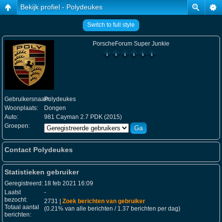
Bekijk profiel - Polydeukes
Switch to full style
PorscheForum Super Junkie
Gebruikersnaam:
Polydeukes
Woonplaats:
Dongen
Auto:
981 Cayman 2.7 PDK (2015)
Groepen:
Contact Polydeukes
Statistieken gebruiker
Geregistreerd:
18 feb 2021 16:09
Laatst
-
bezocht:
2731 |
Zoek berichten van gebruiker
Totaal aantal
(0.21% van alle berichten / 1.37 berichten per dag)
berichten: