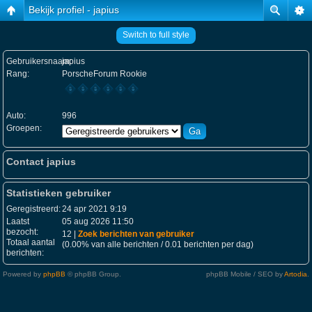
Bekijk profiel - japius
Switch to full style
Gebruikersnaam:
japius
Rang:
PorscheForum Rookie
Auto:
996
Groepen:
Contact japius
Statistieken gebruiker
Geregistreerd:
24 apr 2021 9:19
Laatst
05 aug 2026 11:50
bezocht:
12 |
Zoek berichten van gebruiker
Totaal aantal
(0.00% van alle berichten / 0.01 berichten per dag)
berichten:
Powered by
phpBB
© phpBB Group.
phpBB Mobile / SEO by
Artodia
.