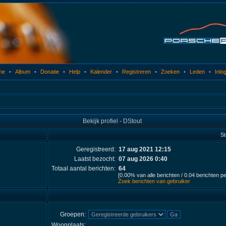
me
•
Album
•
Donatie
•
Help
•
Kalender
•
Registreren
•
Zoeken
•
Leden
•
Inlo
Bekijk profiel - DStout
St
Geregistreerd:
17 aug 2021 12:15
Laatst bezocht:
07 aug 2026 0:40
Totaal aantal berichten:
64
[0.00% van alle berichten / 0.04 berichten p
Zoek berichten van gebruiker
Groepen:
Woonplaats: