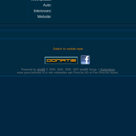
Auto:
Interesses:
Website:
Switch to mobile style
Powered by
phpBB
© 2000, 2002, 2005, 2007 phpBB Group. •
Statistieken
www.porscheforum.nl is niet verbonden aan Porsche AG of Pon Porsche Import.