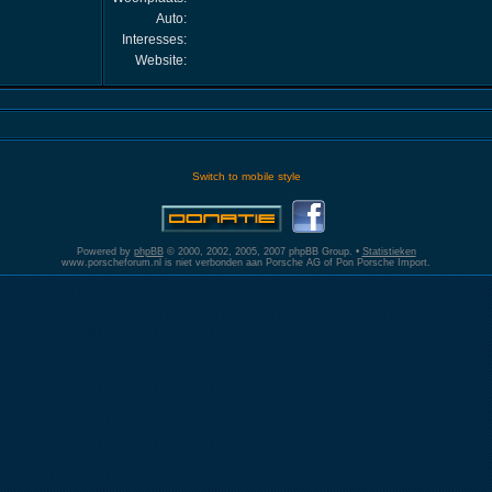
Auto:
Interesses:
Website:
Switch to mobile style
Powered by
phpBB
© 2000, 2002, 2005, 2007 phpBB Group. •
Statistieken
www.porscheforum.nl is niet verbonden aan Porsche AG of Pon Porsche Import.