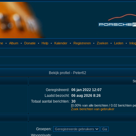
me
•
Album
•
Donatie
•
Help
•
Kalender
•
Registreren
•
Zoeken
•
Leden
•
Inlo
Bekijk profiel - Peter62
St
Geregistreerd:
06 jan 2022 12:07
Laatst bezocht:
06 aug 2026 8:26
Totaal aantal berichten:
30
[0.00% van alle berichten / 0.02 berichten p
Zoek berichten van gebruiker
Groepen:
Woonplaats: