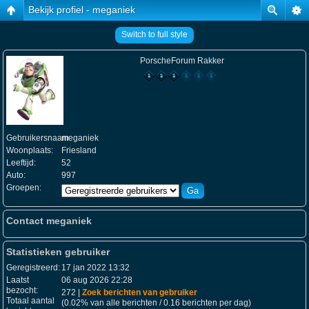
Bekijk profiel - meganiek
Switch to full style
PorscheForum Rakker
Gebruikersnaam:
meganiek
Woonplaats:
Friesland
Leeftijd:
52
Auto:
997
Groepen:
Contact meganiek
Statistieken gebruiker
Geregistreerd:
17 jan 2022 13:32
Laatst
06 aug 2026 22:28
bezocht:
272 |
Zoek berichten van gebruiker
Totaal aantal
(0.02% van alle berichten / 0.16 berichten per dag)