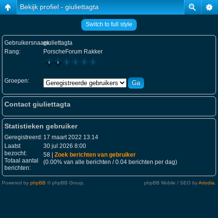
Bekijk profiel - giuliettagta
Switch to full style
Gebruikersnaam:
giuliettagta
Rang:
PorscheForum Rakker
Groepen:
Contact giuliettagta
Statistieken gebruiker
Geregistreerd:
17 maart 2022 13:14
Laatst
30 jul 2026 8:00
bezocht:
58 |
Zoek berichten van gebruiker
Totaal aantal
(0.00% van alle berichten / 0.04 berichten per dag)
berichten:
Powered by
phpBB
© phpBB Group.
phpBB Mobile / SEO by
Artodia
.