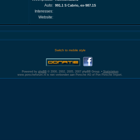
Auto:
991.1 S Cabrio, ex-987.1S
Interesses:
Website:
Switch to mobile style
Powered by
phpBB
© 2000, 2002, 2005, 2007 phpBB Group. •
Statistieken
www.porscheforum.nl is niet verbonden aan Porsche AG of Pon Porsche Import.