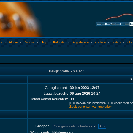
me
•
Album
•
Donatie
•
Help
•
Kalender
•
Registreren
•
Zoeken
•
Leden
•
Inlo
Bekijk profiel - nielsdf
St
Geregistreerd:
30 jan 2023 12:07
Laatst bezocht:
06 aug 2026 10:24
Totaal aantal berichten:
39
[0.00% van alle berichten / 0.03 berichten p
Zoek berichten van gebruiker
Groepen:
Woonplaats:
Heinkenszand