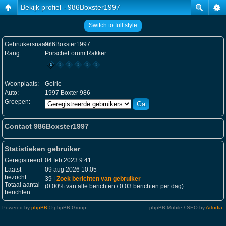
Bekijk profiel - 986Boxster1997
Switch to full style
Gebruikersnaam:
986Boxster1997
Rang:
PorscheForum Rakker
Woonplaats:
Goirle
Auto:
1997 Boxter 986
Groepen:
Contact 986Boxster1997
Statistieken gebruiker
Geregistreerd:
04 feb 2023 9:41
Laatst
09 aug 2026 10:05
bezocht:
39 |
Zoek berichten van gebruiker
Totaal aantal
(0.00% van alle berichten / 0.03 berichten per dag)
berichten:
Powered by
phpBB
© phpBB Group.
phpBB Mobile / SEO by
Artodia
.