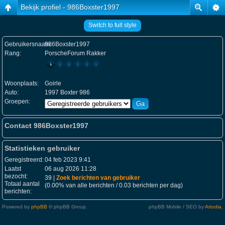
Bekijk profiel - 986Boxster1997
Switch to full style
Gebruikersnaam:
986Boxster1997
Rang:
PorscheForum Rakker
Woonplaats:
Goirle
Auto:
1997 Boxter 986
Groepen:
Contact 986Boxster1997
Statistieken gebruiker
Geregistreerd:
04 feb 2023 9:41
Laatst
06 aug 2026 11:28
bezocht:
39 |
Zoek berichten van gebruiker
Totaal aantal
(0.00% van alle berichten / 0.03 berichten per dag)
berichten:
Powered by
phpBB
© phpBB Group.
phpBB Mobile / SEO by
Artodia
.