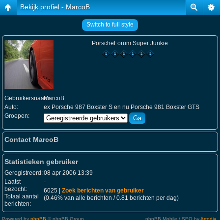
Bekijk profiel - MarcoB
Switch to full style
PorscheForum Super Junkie
Gebruikersnaam:
MarcoB
Auto:
ex Porsche 987 Boxster S en nu Porsche 981 Boxster GTS
Groepen:
Contact MarcoB
Statistieken gebruiker
Geregistreerd:
08 apr 2006 13:39
Laatst
-
bezocht:
6025 |
Zoek berichten van gebruiker
Totaal aantal
(0.46% van alle berichten / 0.81 berichten per dag)
berichten:
Powered by
phpBB
© phpBB Group.
phpBB Mobile / SEO by
Artodia
.