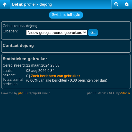
Bekijk profiel - dejong
Switch to full style
Gebruikersnaam:
dejong
Groepen:
Contact dejong
Statistieken gebruiker
Geregistreerd:
22 maart 2024 23:58
Laatst
08 aug 2026 9:34
bezocht:
0 |
Zoek berichten van gebruiker
Totaal aantal
(0.00% van alle berichten / 0.00 berichten per dag)
berichten:
Powered by
phpBB
© phpBB Group.
phpBB Mobile / SEO by
Artodia
.