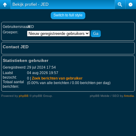
Bekijk profiel - JED
Switch to full style
Gebruikersnaam:
JED
Groepen:
Contact JED
Statistieken gebruiker
Geregistreerd:
29 jul 2024 17:54
Laatst
04 aug 2026 19:57
bezocht:
0 |
Zoek berichten van gebruiker
Totaal aantal
(0.00% van alle berichten / 0.00 berichten per dag)
berichten:
Powered by
phpBB
© phpBB Group.
phpBB Mobile / SEO by
Artodia
.