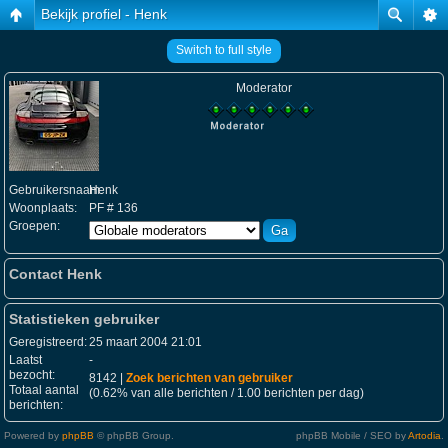
Bekijk profiel - Henk
Switch to full style
Moderator
Gebruikersnaam:
Henk
Woonplaats:
PF # 136
Groepen:
Contact Henk
Statistieken gebruiker
Geregistreerd:
25 maart 2004 21:01
Laatst
-
bezocht:
8142 |
Zoek berichten van gebruiker
Totaal aantal
(0.62% van alle berichten / 1.00 berichten per dag)
berichten:
Powered by
phpBB
© phpBB Group.
phpBB Mobile / SEO by
Artodia
.