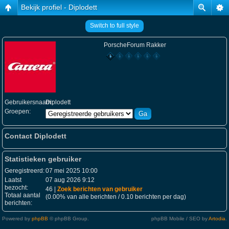
Bekijk profiel - Diplodett
Switch to full style
PorscheForum Rakker
Gebruikersnaam:
Diplodett
Groepen:
Contact Diplodett
Statistieken gebruiker
Geregistreerd:
07 mei 2025 10:00
Laatst
07 aug 2026 9:12
bezocht:
46 |
Zoek berichten van gebruiker
Totaal aantal
(0.00% van alle berichten / 0.10 berichten per dag)
berichten:
Powered by
phpBB
© phpBB Group.
phpBB Mobile / SEO by
Artodia
.