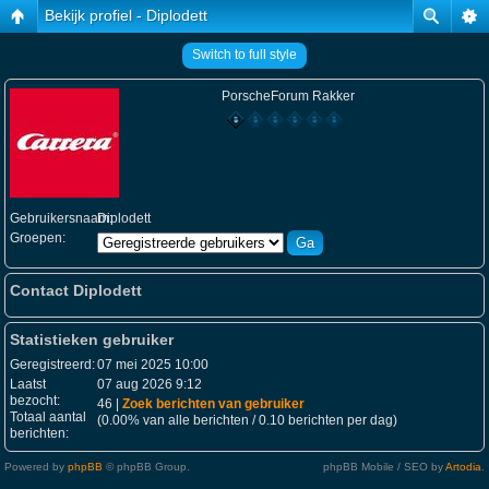
Bekijk profiel - Diplodett
Switch to full style
PorscheForum Rakker
Gebruikersnaam:
Diplodett
Groepen:
Contact Diplodett
Statistieken gebruiker
Geregistreerd:
07 mei 2025 10:00
Laatst
07 aug 2026 9:12
bezocht:
46 |
Zoek berichten van gebruiker
Totaal aantal
(0.00% van alle berichten / 0.10 berichten per dag)
berichten:
Powered by
phpBB
© phpBB Group.
phpBB Mobile / SEO by
Artodia
.